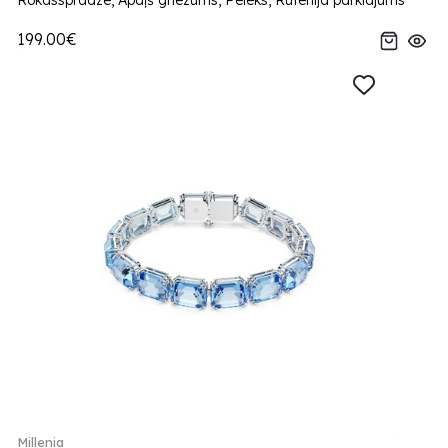
Rokassprādze, Apaļš griezums, Pelēks, Rutēnija pārklājums
199.00€
Millenia