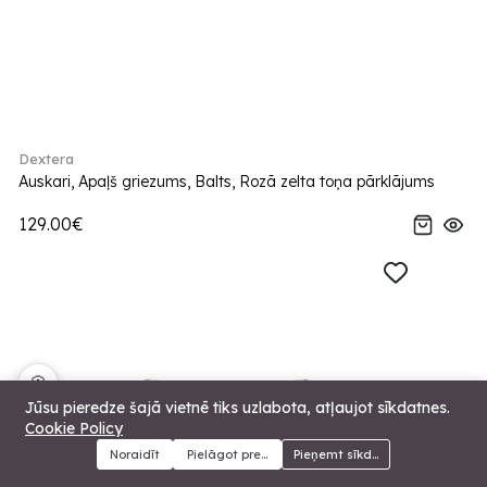
Dextera
Auskari, Apaļš griezums, Balts, Rozā zelta toņa pārklājums
129.00€
🍪
Jūsu pieredze šajā vietnē tiks uzlabota, atļaujot sīkdatnes.
Cookie Policy
Noraidīt
Pielāgot preferences
Pieņemt sīkdatnes
Menu
Kategorijas
Meklēt
Grozs