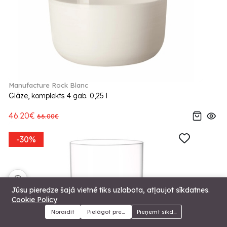
Manufacture Rock Blanc
Glāze, komplekts 4 gab. 0,25 l
46.20€
66.00€
-30%
🍪
Jūsu pieredze šajā vietnē tiks uzlabota, atļaujot sīkdatnes.
Cookie Policy
Noraidīt
Pielāgot preferences
Pieņemt sīkdatnes
Menu
Kategorijas
Meklēt
Grozs