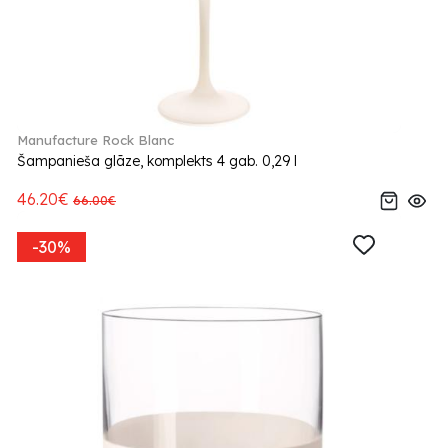
Manufacture Rock Blanc
Šampanieša glāze, komplekts 4 gab. 0,29 l
46.20€
66.00€
-30%