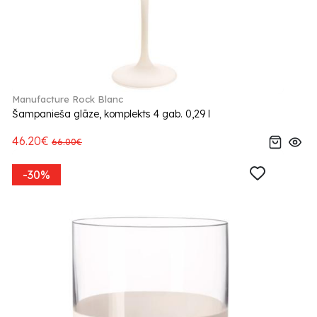
Manufacture Rock Blanc
Šampanieša glāze, komplekts 4 gab. 0,29 l
46.20€
66.00€
-30%