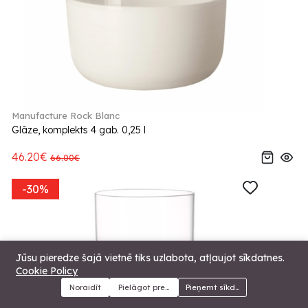
Manufacture Rock Blanc
Glāze, komplekts 4 gab. 0,25 l
46.20€
66.00€
-30%
Jūsu pieredze šajā vietnē tiks uzlabota, atļaujot sīkdatnes.
Cookie Policy
Noraidīt
Pielāgot preferences
Pieņemt sīkdatnes
Menu
Kategorijas
Meklēt
Grozs