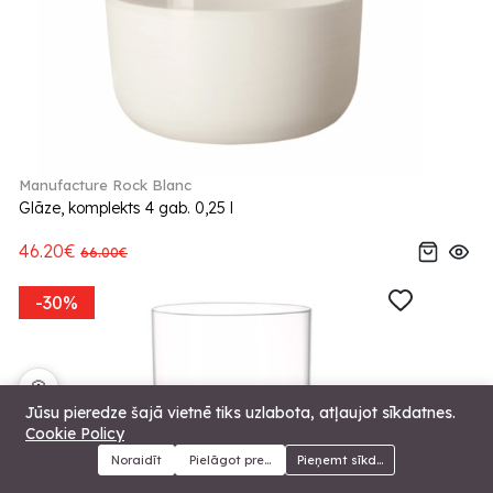
Manufacture Rock Blanc
Glāze, komplekts 4 gab. 0,25 l
46.20€
66.00€
-30%
🍪
Jūsu pieredze šajā vietnē tiks uzlabota, atļaujot sīkdatnes.
Cookie Policy
Noraidīt
Pielāgot preferences
Pieņemt sīkdatnes
Menu
Kategorijas
Meklēt
Grozs