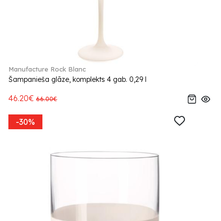
Manufacture Rock Blanc
Šampanieša glāze, komplekts 4 gab. 0,29 l
46.20€
66.00€
-30%