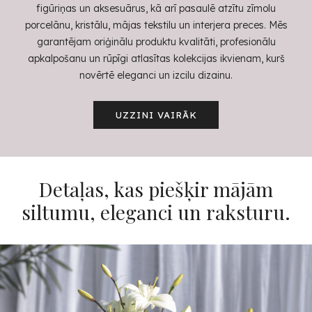
figūriņas un aksesuārus, kā arī pasaulē atzītu zīmolu
porcelānu, kristālu, mājas tekstilu un interjera preces. Mēs
garantējam oriģinālu produktu kvalitāti, profesionālu
apkalpošanu un rūpīgi atlasītas kolekcijas ikvienam, kurš
novērtē eleganci un izcilu dizainu.
UZZINI VAIRĀK
Detaļas, kas piešķir mājām
siltumu, eleganci un raksturu.