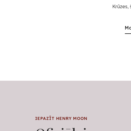
Krūzes, 
Ma
IEPAZĪT HENRY MOON