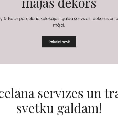
mājas dekors
eroy & Boch porcelāna kolekcijas, galda servīzes, dekorus un 
mājai.
Palutini sevi!
celāna servīzes un tr
svētku galdam!