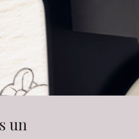
ns un