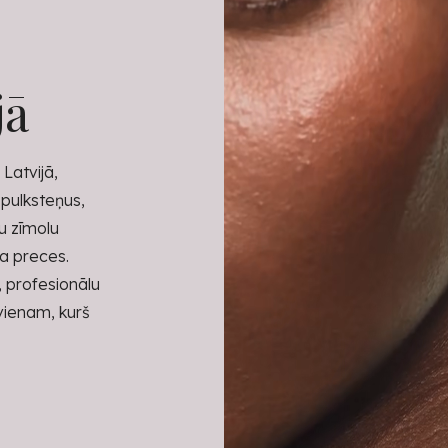
jā
Latvijā,
 pulksteņus,
tu zīmolu
ra preces.
, profesionālu
kvienam, kurš