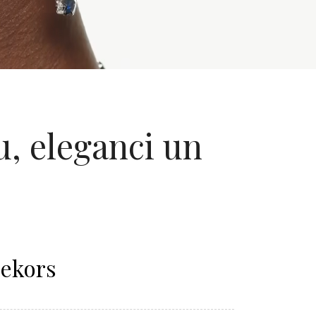
u, eleganci un
Dekors