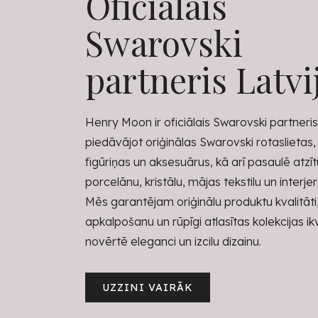
Oficiālais
Swarovski
partneris Latvi
Henry Moon ir oficiālais Swarovski partneris 
piedāvājot oriģinālas Swarovski rotaslietas,
figūriņas un aksesuārus, kā arī pasaulē atzī
porcelānu, kristālu, mājas tekstilu un interje
Mēs garantējam oriģinālu produktu kvalitāti
apkalpošanu un rūpīgi atlasītas kolekcijas i
novērtē eleganci un izcilu dizainu.
UZZINI VAIRĀK