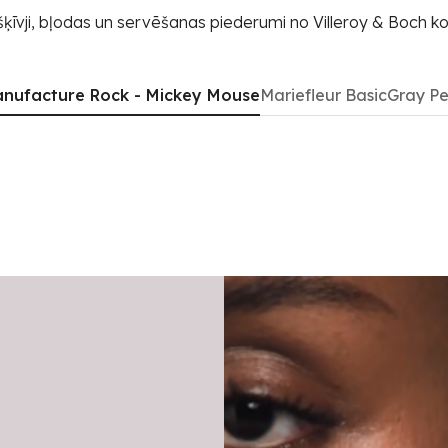
šķīvji, bļodas un servēšanas piederumi no Villeroy & Boch ko
nufacture Rock - Mickey Mouse
Mariefleur Basic
Gray Pe