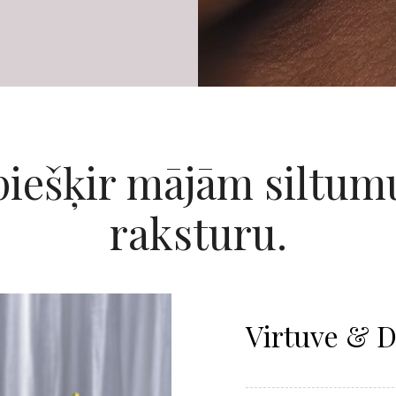
piešķir mājām siltum
raksturu.
Virtuve & 