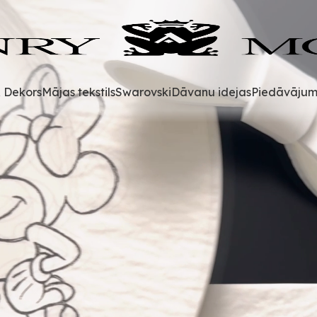
& Dekors
Mājas tekstils
Swarovski
Dāvanu idejas
Piedāvājum